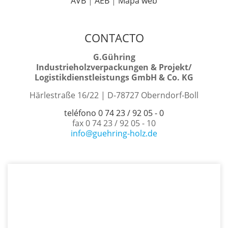
AVB
|
AEB
|
Mapa web
CONTACTO
G.Gühring
Industrieholzverpackungen & Projekt/
Logistikdienstleistungs GmbH & Co. KG
Härlestraße 16/22 | D-78727 Oberndorf-Boll
teléfono 0 74 23 / 92 05 - 0
fax 0 74 23 / 92 05 - 10
info@guehring-holz.de