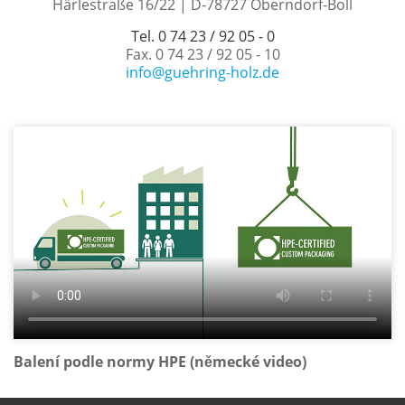
Härlestraße 16/22 | D-78727 Oberndorf-Boll
Tel. 0 74 23 / 92 05 - 0
Fax. 0 74 23 / 92 05 - 10
info@guehring-holz.de
Balení podle normy HPE (německé video)