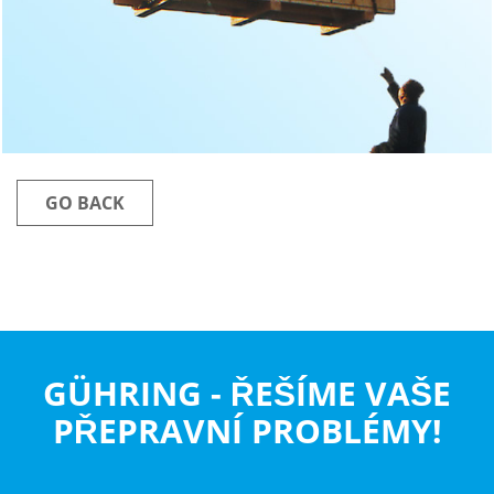
GO BACK
GÜHRING - ŘEŠÍME VAŠE
PŘEPRAVNÍ PROBLÉMY!