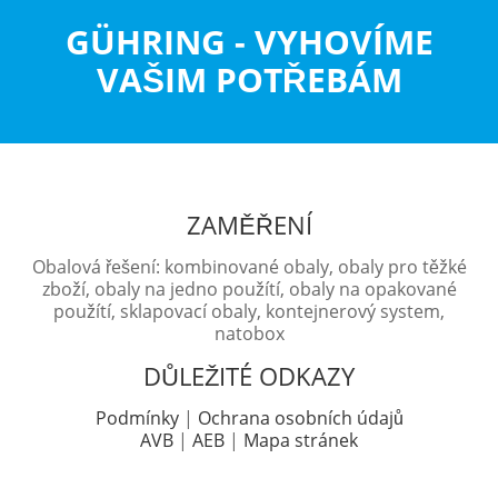
GÜHRING - VYHOVÍME
VAŠIM POTŘEBÁM
ZAMĚŘENÍ
Obalová řešení: kombinované obaly, obaly pro těžké
zboží, obaly na jedno použítí, obaly na opakované
použítí, sklapovací obaly, kontejnerový system,
natobox
DŮLEŽITÉ ODKAZY
Podmínky
|
Ochrana osobních údajů
AVB
|
AEB
|
Mapa stránek