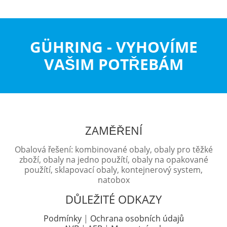
GÜHRING - VYHOVÍME
VAŠIM POTŘEBÁM
ZAMĚŘENÍ
Obalová řešení: kombinované obaly, obaly pro těžké
zboží, obaly na jedno použítí, obaly na opakované
použítí, sklapovací obaly, kontejnerový system,
natobox
DŮLEŽITÉ ODKAZY
Podmínky
|
Ochrana osobních údajů