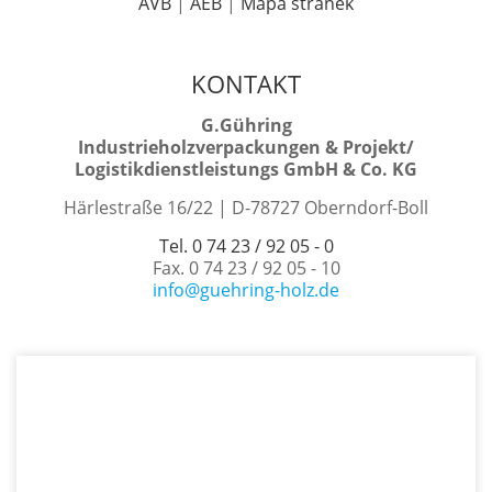
AVB
|
AEB
|
Mapa stránek
KONTAKT
G.Gühring
Industrieholzverpackungen & Projekt/
Logistikdienstleistungs GmbH & Co. KG
Härlestraße 16/22 | D-78727 Oberndorf-Boll
Tel. 0 74 23 / 92 05 - 0
Fax. 0 74 23 / 92 05 - 10
info@guehring-holz.de